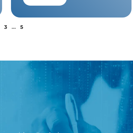
…
3
5