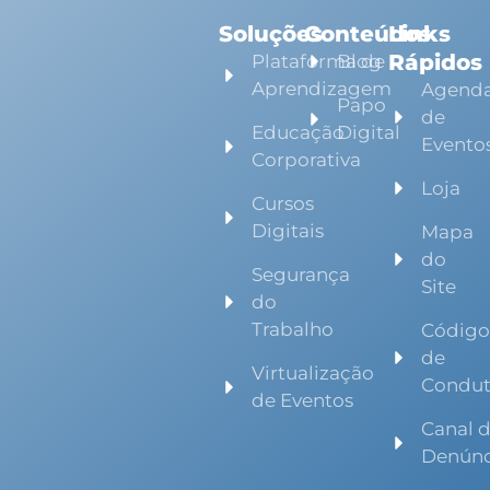
Soluções
Conteúdos
Links
Rápidos
Plataforma de
Blog
Aprendizagem
Agend
Papo
de
Educação
Digital
Evento
Corporativa
Loja
Cursos
Digitais
Mapa
do
Segurança
Site
do
Trabalho
Códig
de
Virtualização
Condu
de Eventos
Canal 
Denúnc