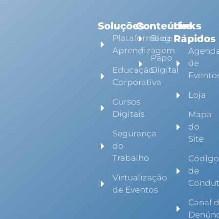
Soluções
Conteúdos
Links
Rápidos
Plataforma de
Blog
Aprendizagem
Agend
Papo
de
Educação
Digital
Evento
Corporativa
Loja
Cursos
Digitais
Mapa
do
Segurança
Site
do
Trabalho
Códig
de
Virtualização
Condu
de Eventos
Canal 
Denúnc