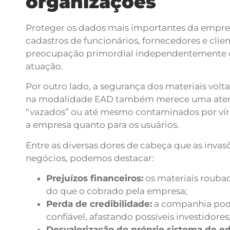
organizações
Proteger os dados mais importantes da empres
cadastros de funcionários, fornecedores e cli
preocupação primordial independentemente do
atuação.
Por outro lado, a segurança dos materiais volt
na modalidade EAD também merece uma atenç
“vazados” ou até mesmo contaminados por víru
a empresa quanto para os usuários.
Entre as diversas dores de cabeça que as invas
negócios, podemos destacar:
Prejuízos financeiros:
os materiais rouba
do que o cobrado pela empresa;
Perda de credibilidade:
a companhia pode
confiável, afastando possíveis investidores
Desvalorização do próprio sistema de ed