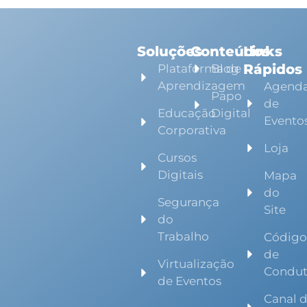
Soluções
Conteúdos
Links
Rápidos
Plataforma de
Blog
Aprendizagem
Agend
Papo
de
Educação
Digital
Evento
Corporativa
Loja
Cursos
Digitais
Mapa
do
Segurança
Site
do
Trabalho
Códig
de
Virtualização
Condu
de Eventos
Canal 