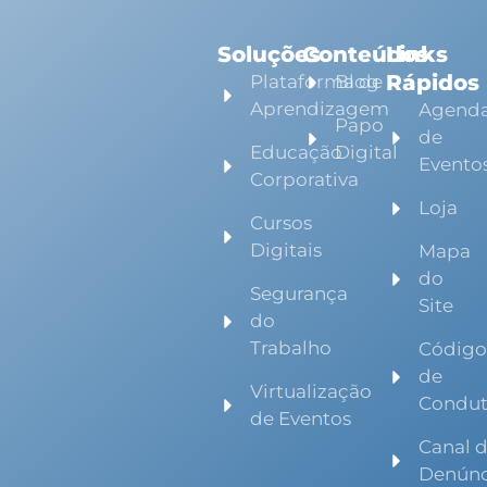
Soluções
Conteúdos
Links
Rápidos
Plataforma de
Blog
Aprendizagem
Agend
Papo
de
Educação
Digital
Evento
Corporativa
Loja
Cursos
Digitais
Mapa
do
Segurança
Site
do
Trabalho
Códig
de
Virtualização
Condu
de Eventos
Canal 
Denúnc