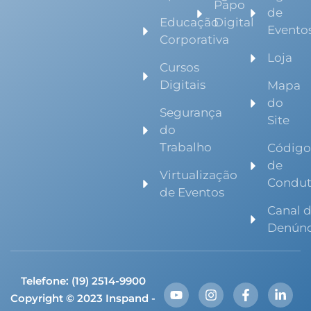
Papo
de
Educação
Digital
Evento
Corporativa
Loja
Cursos
Digitais
Mapa
do
Segurança
Site
do
Trabalho
Códig
de
Virtualização
Condu
de Eventos
Canal 
Denúnc
Telefone: (19) 2514-9900
Copyright © 2023 Inspand -