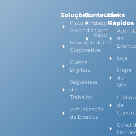
Soluções
Conteúdos
Links
Rápidos
Plataforma de
Blog
Aprendizagem
Agend
Papo
de
Educação
Digital
Evento
Corporativa
Loja
Cursos
Digitais
Mapa
do
Segurança
Site
do
Trabalho
Códig
de
Virtualização
Condu
de Eventos
Canal 
Denúnc