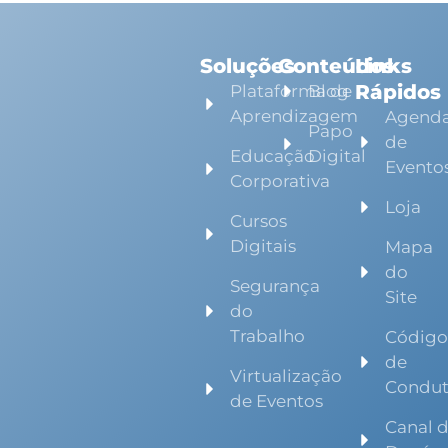
Soluções
Conteúdos
Links
Rápidos
Plataforma de
Blog
Aprendizagem
Agend
Papo
de
Educação
Digital
Evento
Corporativa
Loja
Cursos
Digitais
Mapa
do
Segurança
Site
do
Trabalho
Códig
de
Virtualização
Condu
de Eventos
Canal 