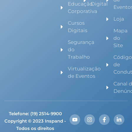
Educação
Digital
Evento
Corporativa
Loja
Cursos
Digitais
Mapa
do
Segurança
Site
do
Trabalho
Códig
de
Virtualização
Condu
de Eventos
Canal 
Denúnc
Telefone: (19) 2514-9900
Copyright © 2023 Inspand -
Todos os direitos