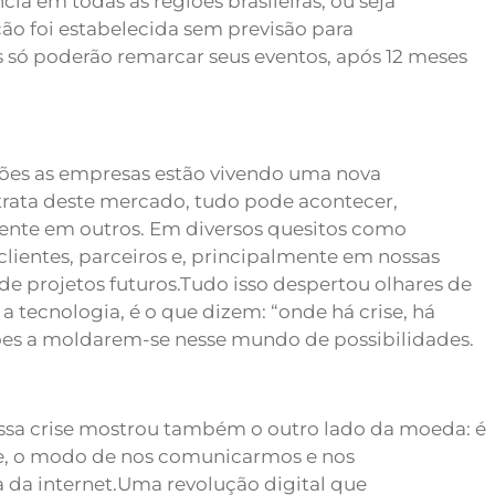
a em todas as regiões brasileiras, ou seja
ção foi estabelecida sem previsão para
 só poderão remarcar seus eventos, após 12 meses
ões as empresas estão vivendo uma nova
trata deste mercado, tudo pode acontecer,
ente em outros.
Em diversos quesitos como
lientes, parceiros e, principalmente em nossas
de projetos futuros.
Tudo isso despertou olhares de
tecnologia, é o que dizem: “onde há crise, há
es a moldarem-se nesse mundo de possibilidades.
essa crise mostrou também o outro lado da moeda: é
nte, o modo de nos comunicarmos e nos
da internet.
Uma revolução digital que