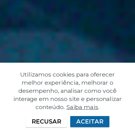
Utilizamos cookies para oferecer
melhor experiência, melhorar o
desempenho, analisar como você
interage em nosso site e personalizar
conteúdo.
Saiba mais
.
RECUSAR
ACEITAR